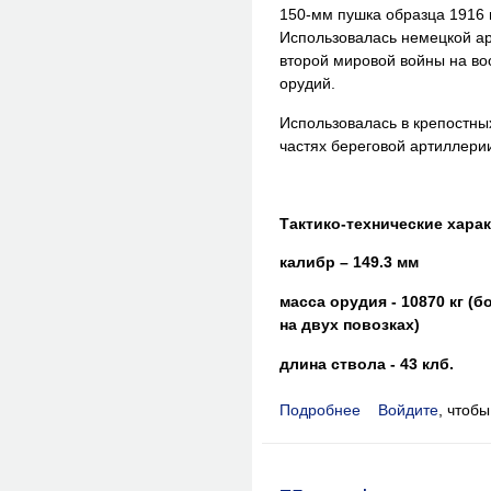
150-мм пушка образца 1916 
Использовалась немецкой ар
второй мировой войны на во
орудий.
Использовалась в крепостны
частях береговой артиллери
Тактико-технические хара
калибр – 149.3 мм
масса орудия - 10870 кг (б
на двух повозках)
длина ствола - 43 клб.
Подробнее
Войдите
, чтоб
о Tanque de Luz Mode