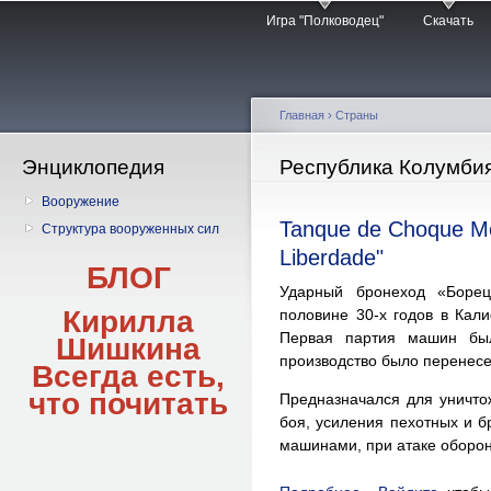
Главное меню
Пе
Игра "Полководец"
Скачать
о
с
Главная
› Страны
Энциклопедия
Вы здесь
Республика Колумби
Вооружение
Tanque de Choque Mo
Структура вооруженных сил
Liberdade"
БЛОГ
Ударный бронеход «Боре
Кирилла
половине 30-х годов в Кал
Первая партия машин бы
Шишкина
производство было перенес
Всегда есть,
что
почитать
Предназначался для уничто
боя, усиления пехотных и 
машинами, при атаке оборон