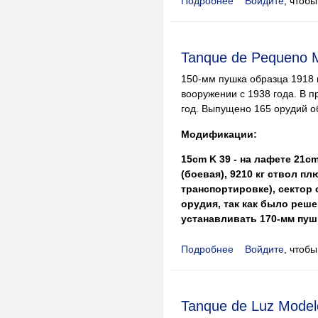
Подробнее
Войдите
, чтоб
о Tanque de Choque 
Tanque de Pequeno M
150-мм пушка образца 1918 
вооружении с 1938 года. В п
год. Выпущено 165 орудий 
Модификации:
15cm K 39 - на лафете 21cm
(боевая), 9210 кг ствол пл
транспортировке), сектор 
орудия, так как было реше
устанавливать 170-мм пуш
Подробнее
Войдите
, чтоб
о Tanque de Pequeno 
Tanque de Luz Modelo