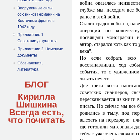
фронте в 1942 году
война оказалась неизвест
Вооруженные силы
глубже мы, находим все б
союзников Германии на
ранее в этой войне.
Восточном фронте в
Сталинградская битва, нав
1942 году
операций по количеств
Приложение 1.
посвящали монографии и
Советские документы
автор, старался хоть как-т
Приложение 2. Немецкие
века".
документы
Но если собрать всю 
Обозначения,
восстанавливать ход соб
литература
события, то с удивлением
читать нечего.
БЛОГ
Две трети всего написа
советских снайперов, свя
Кирилла
пересказывается из книги в
Шишкина
писать. Но сейчас мы все 
Всегда есть,
родились в тылу, под пе
что
почитать
выехать на передовую, ил
где готовили материалы дл
сейчас уже очень сложно го