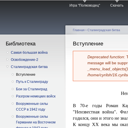
Главное меню
Пе
Игра "Полководец"
Скачать
о
с
Главная
›
Сталинградская битва
Библиотека
Вы здесь
Вступление
Самая большая война
Сообщение об 
Deprecated function
: 
Освобождение-2
message will be suppr
Сталинградская битва
_menu_load_objects()
Вступление
/home/cyrilsh/16.cyril
Путь к Сталинграду
Бои за Сталинград
Неи
Разгром немецких войск
Вооруженные силы
В 70-е годы Роман Ка
СССР в 1942 году
"Неизвестная война". Фи
Вооруженные силы
годился, они и этого не зна
Германии на Восточном
К концу ХХ века мы оказ