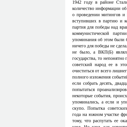
1942 году в районе Стали
количество информации об 
о проведении митингов и 
вступивших в партию и ко
партия для победы над вра
коммунистической парти
упоминания об этом были б
ничего для победы не сдел
не было, а ВКП(Б) являл
государства, то непонятно 
советский народ ее в это
очиститься от всего лишнег
полного изложения событий 
если собрать десять, двадц
попытаться проанализиров
некоторые события, проис
упоминались, а если и уп
скупо. Попытка советски
года на южном участке фр
тому, что распутать ее ок
узел. Но узел, как извест