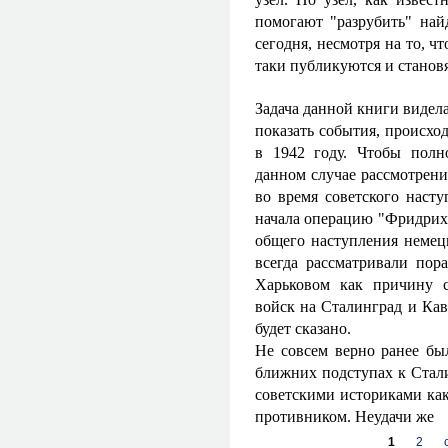
помогают "разрубить" най
сегодня, несмотря на то, ч
таки публикуются и станов
Задача данной книги видела
показать события, происхо
в 1942 году. Чтобы полн
данном случае рассмотрение
во время советского насту
начала операцию "Фридрих"
общего наступления немец
всегда рассматривали пор
Харьковом как причину с
войск на Сталинград и Кав
будет сказано.
Не совсем верно ранее бы
ближних подступах к Стали
советскими историками ка
противником. Неудачи же
Страницы
1
2