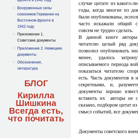
фронте в 1942 году
случае цитате из какого-л
Вооруженные силы
годы, когда многие из до
союзников Германии на
были опубликованы, исполь
Восточном фронте в
часто искажали общий с
1942 году
совсем не трудно сделать.
Приложение 1.
В данной книге авторы
Советские документы
читателю целый ряд док
Приложение 2. Немецкие
позволил опубликовать лиш
документы
менее, удалось затрон
Обозначения,
описываемого периода вой
литература
показаться читателю спо
есть. Часть документов в 
БЛОГ
секретными, и, разумее
документы хорошо извес
Кирилла
вставить их авторы не с
Шишкина
сказано, подбором цитат и
Всегда есть,
смысл событий, все докум
что
почитать
Документы советского воен