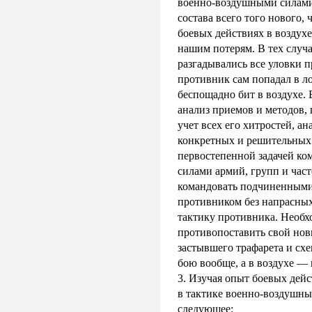
военно-воздушными силами
состава всего того нового,
боевых действиях в воздух
нашим потерям. В тех случа
разгадывались все уловки п
противник сам попадал в л
беспощадно бит в воздухе.
анализ приемов и методов,
учет всех его хитростей, а
конкретных и решительных 
первостепенной задачей к
силами армий, групп и часте
командовать подчиненными 
противником без напрасных 
тактику противника. Необх
противопоставить свой новы
застывшего трафарета и сх
бою вообще, а в воздухе — 
3. Изучая опыт боевых дей
в тактике военно-воздушны
следующее: