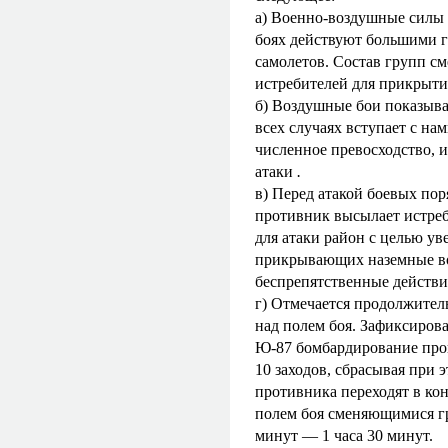
а) Военно-воздушные силы 
боях действуют большими г
самолетов. Состав групп с
истребителей для прикрыти
б) Воздушные бои показываю
всех случаях вступает с нам
численное превосходство, и
атаки
.
в) Перед атакой боевых по
противник высылает истреби
для атаки
район с целью ув
прикрывающих наземные во
беспрепятственные действи
г) Отмечается продолжите
над полем боя. Зафиксирова
Ю-87 бомбардирование произ
10 заходов, сбрасывая при э
противника переходят в ко
полем боя сменяющимися гру
минут — 1 часа 30 минут.