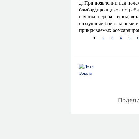
д) При появлении над поле
бомбардировщиков истребит
группы: первая группа, ле
воздушный бой с нашими ис
прикрываемых бомбардиро
Страницы
1
2
3
4
5
Подели