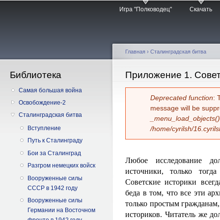
Главное меню
Пе
Игра "Полководец"
Скачать
о
с
Главная
›
Сталинградская битва
Библиотека
Вы здесь
Приложение 1. Сове
Самая большая война
Сообщение об 
Deprecated function
: 
Освобождение-2
message will be suppr
Сталинградская битва
_menu_load_objects()
Вступление
/home/cyrilsh/16.cyril
Путь к Сталинграду
Бои за Сталинград
Любое исследование до
Разгром немецких войск
источники, только тогд
Вооруженные силы
Советские историки всегд
СССР в 1942 году
беда в том, что все эти а
Вооруженные силы
только простым гражданам
Германии на Восточном
историков. Читатель же до