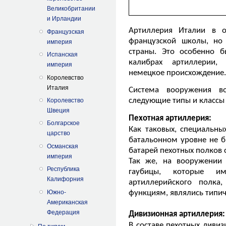
Великобритании
и Ирландии
Артиллерия Италии в о
Французская
французской школы, но
империя
страны. Это особенно 
Испанская
калибрах артиллерии,
империя
немецкое происхождение.
Королевство
Италия
Система вооружения в
следующие типы и классы
Королевство
Швеция
Пехотная артиллерия:
Болгарское
Как таковых, специальн
царство
батальонном уровне не 
Османская
батарей пехотных полков 
империя
Так же, на вооружении
Республика
гаубицы, которые им
Калифорния
артиллерийского полка
функциям, являлись тип
Южно-
Американская
Федерация
Дивизионная артиллерия:
В составе пехотных диви