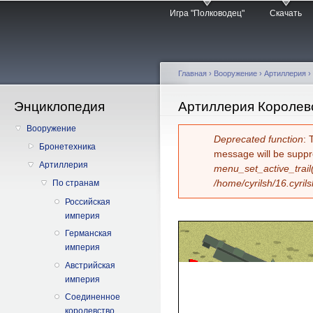
Главное меню
Пе
Игра "Полководец"
Скачать
о
с
Главная
›
Вооружение
›
Артиллерия
›
Энциклопедия
Вы здесь
Артиллерия Королев
Вооружение
Сообщение об 
Deprecated function
: 
Бронетехника
message will be suppr
Артиллерия
menu_set_active_trail
/home/cyrilsh/16.cyril
По странам
Российская
империя
Германская
империя
Австрийская
империя
Соединенное
королевство