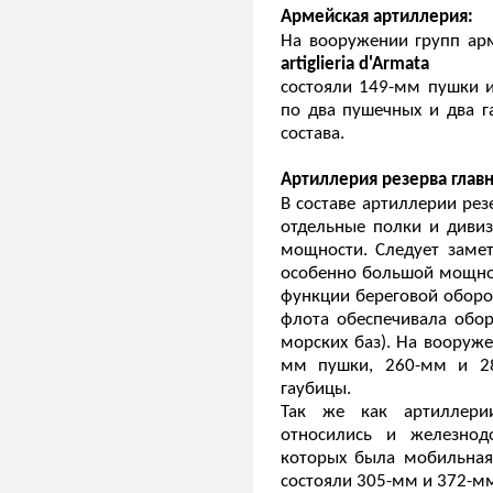
Армейская артиллерия:
На вооружении групп ар
artiglieria d'Armata
состояли 149-мм пушки и
по два пушечных и два г
состава.
Артиллерия резерва глав
В составе артиллерии ре
отдельные полки и диви
мощности. Следует замет
особенно большой мощнос
функции береговой оборо
флота обеспечивала обо
морских баз). На вооруж
мм пушки, 260-мм и 2
гаубицы.
Так же как артиллери
относились и железнод
которых была мобильная
состояли 305-мм и 372-