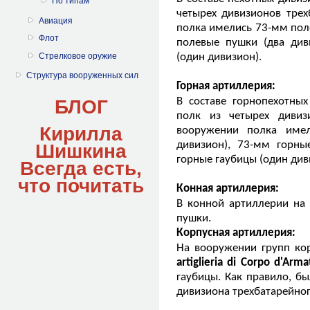
По типам
четырех дивизионов трех
Авиация
полка имелись 73-мм пол
Флот
полевые пушки (два див
Стрелковое оружие
(один дивизион).
Структура вооруженных сил
Горная артиллерия:
В составе горнопехотны
БЛОГ
полк из четырех дивизи
Кирилла
вооружении полка име
дивизион), 73-мм горны
Шишкина
горные гаубицы (один див
Всегда есть,
что
почитать
Конная артиллерия:
В конной артиллерии на
пушки.
Корпусная артиллерия:
На вооружении групп ко
artiglieria di Corpo d'Arm
гаубицы. Как правило, б
дивизиона трехбатарейног